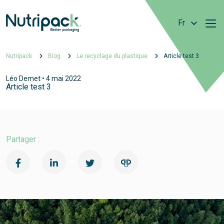
Fr
Fr
Nutripack
Blog
Le recyclage du plastique
Article test 3
En
Léo Demet • 4 mai 2022
Article test 3
Partager :